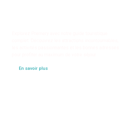
conseils pour une
expérience
inoubliable
Explorez Premery avec notre guide touristique
complet. Découvrez les attractions incontournables,
les activités passionnantes et les bonnes adresses
pour profiter au maximum de votre séjour.
En savoir plus